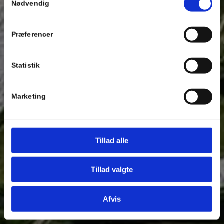
Nødvendig
Se Cookie & Privatlivspolitik
her
Præferencer
Statistik
Marketing
Tillad alle
Tillad valgte
Afvis